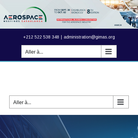
Passer
au
contenu
+212 522 538 348
|
administration@gimas.org
Aller à...
Aller à...