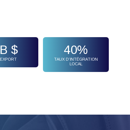
B $
40
%
L’EXPORT
TAUX D’INTÉGRATION
LOCAL