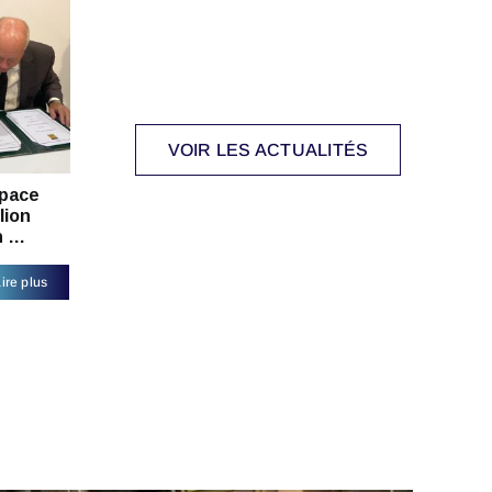
VOIR LES ACTUALITÉS
pace
lion
n …
ire plus