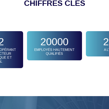
CHIFFRES CLÈS
2
20000
2
 OPÉRANT
EMPLOYÉS HAUTEMENT
A 
ECTEUR
QUALIFIÉS
QUE ET
AL