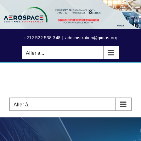
Passer
au
contenu
+212 522 538 348
|
administration@gimas.org
Aller à...
Aller à...