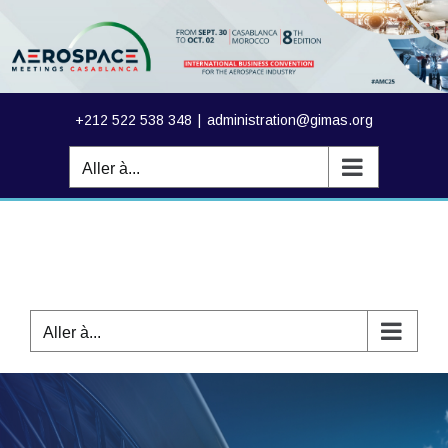
Passer
au
contenu
+212 522 538 348
|
administration@gimas.org
Aller à...
Aller à...