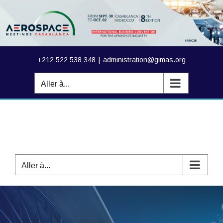
Passer
au
contenu
+212 522 538 348
|
administration@gimas.org
Aller à...
Aller à...