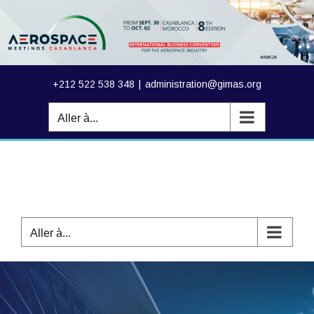
Passer
au
contenu
+212 522 538 348
|
administration@gimas.org
Aller à...
Aller à...