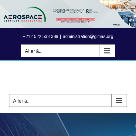
Passer
au
contenu
+212 522 538 348
|
administration@gimas.org
Aller à...
Aller à...