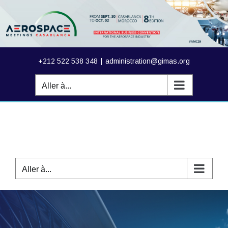
Passer
au
contenu
+212 522 538 348
|
administration@gimas.org
Aller à...
Aller à...