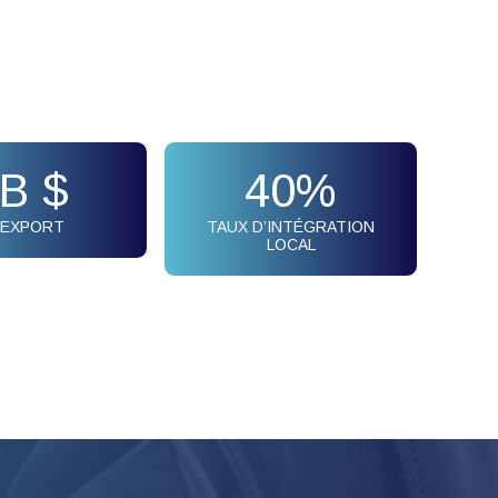
B $
40
%
L’EXPORT
TAUX D’INTÉGRATION
LOCAL