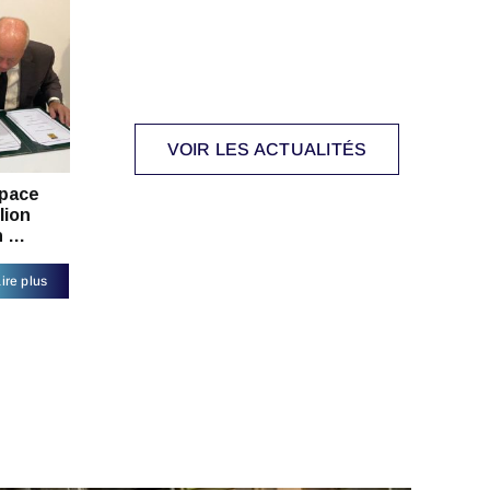
VOIR LES ACTUALITÉS
pace
lion
n …
ire plus