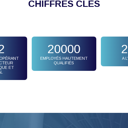
CHIFFRES CLÈS
2
20000
2
 OPÉRANT
EMPLOYÉS HAUTEMENT
A 
ECTEUR
QUALIFIÉS
QUE ET
AL