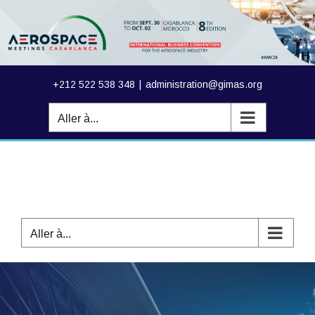
Passer
au
contenu
+212 522 538 348
|
administration@gimas.org
Aller à...
Aller à...