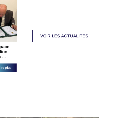
VOIR LES ACTUALITÉS
pace
lion
n …
ire plus