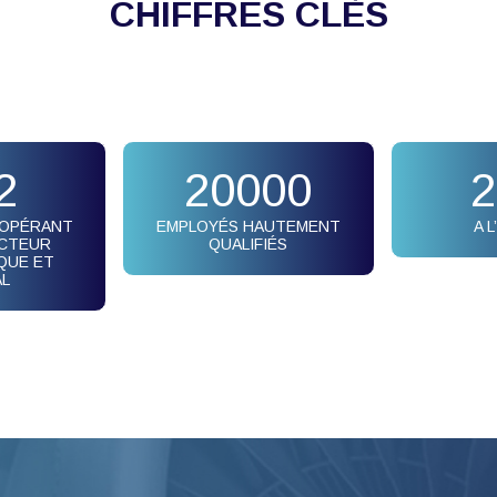
CHIFFRES CLÈS
2
20000
2
 OPÉRANT
EMPLOYÉS HAUTEMENT
A 
ECTEUR
QUALIFIÉS
QUE ET
AL