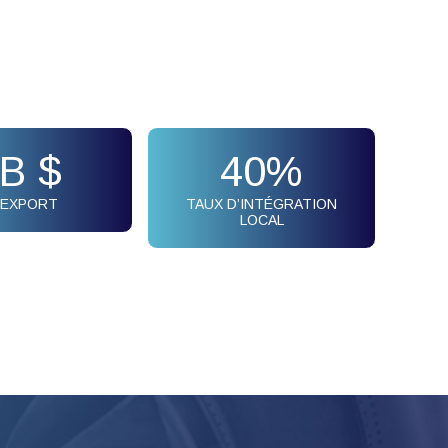
B $
40
%
L’EXPORT
TAUX D’INTÉGRATION
LOCAL