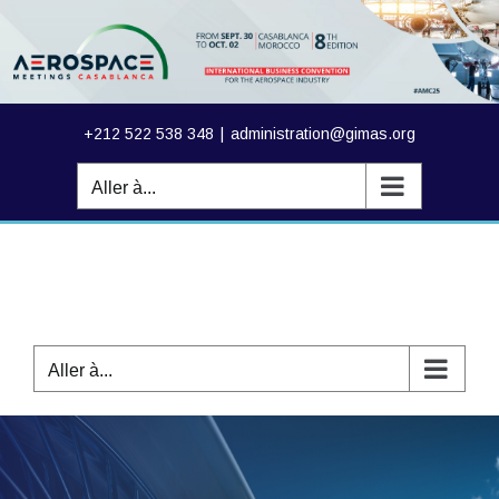
Passer
au
contenu
+212 522 538 348
|
administration@gimas.org
Aller à...
Aller à...