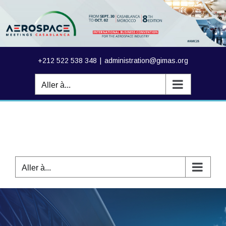
Passer
au
contenu
+212 522 538 348
|
administration@gimas.org
Aller à...
Aller à...