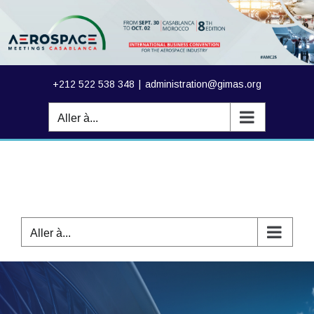
Passer
au
contenu
+212 522 538 348
|
administration@gimas.org
Aller à...
Aller à...