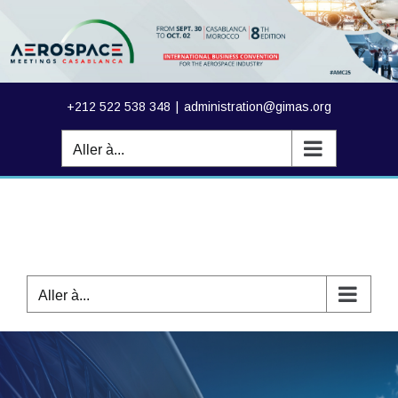
Passer
au
contenu
+212 522 538 348
|
administration@gimas.org
Aller à...
Aller à...