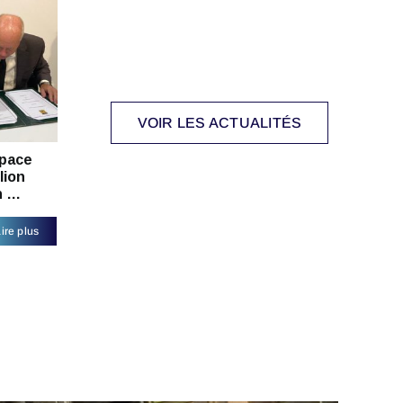
VOIR LES ACTUALITÉS
pace
lion
n …
ire plus