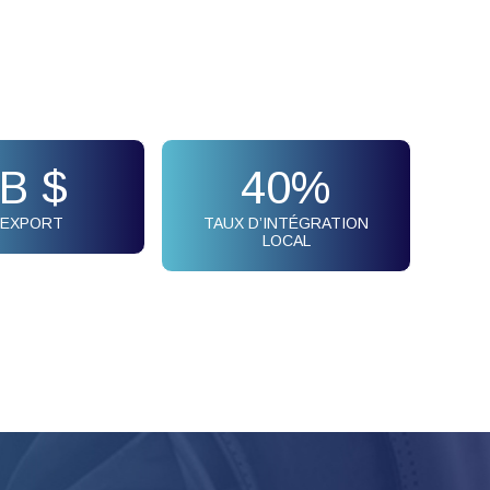
B $
40
%
L’EXPORT
TAUX D’INTÉGRATION
LOCAL