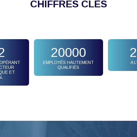
CHIFFRES CLÈS
2
20000
2
 OPÉRANT
EMPLOYÉS HAUTEMENT
A 
ECTEUR
QUALIFIÉS
QUE ET
AL