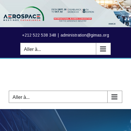
Passer
au
contenu
+212 522 538 348
|
administration@gimas.org
Aller à...
Aller à...