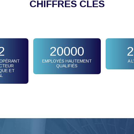
CHIFFRES CLÈS
2
20000
2
 OPÉRANT
EMPLOYÉS HAUTEMENT
A 
ECTEUR
QUALIFIÉS
QUE ET
AL