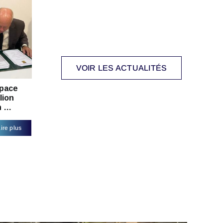
VOIR LES ACTUALITÉS
pace
lion
n …
ire plus