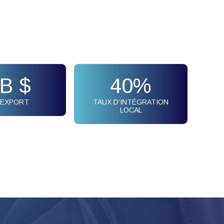
B $
40
%
L’EXPORT
TAUX D’INTÉGRATION
LOCAL