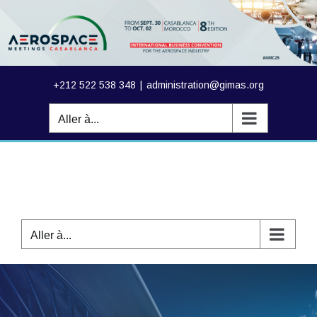
Passer
au
contenu
+212 522 538 348
|
administration@gimas.org
Aller à...
Aller à...