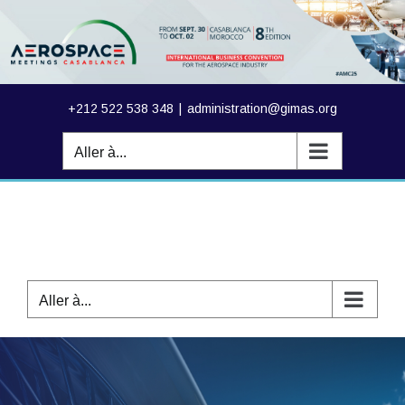
Passer
au
contenu
+212 522 538 348
|
administration@gimas.org
Aller à...
Aller à...