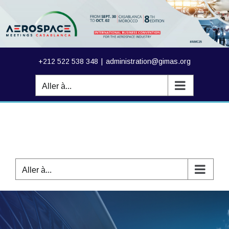
Passer
au
contenu
+212 522 538 348
|
administration@gimas.org
Aller à...
Aller à...