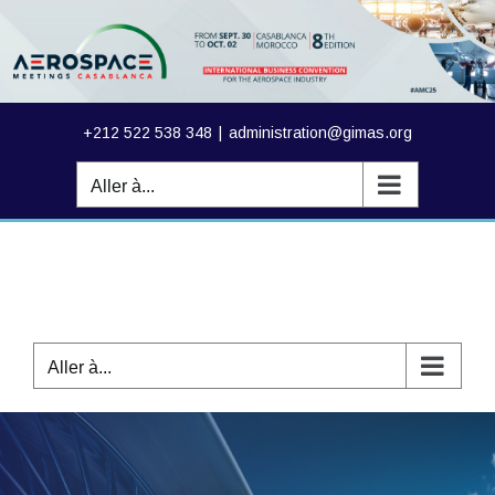
Passer
au
contenu
+212 522 538 348
|
administration@gimas.org
Aller à...
Aller à...