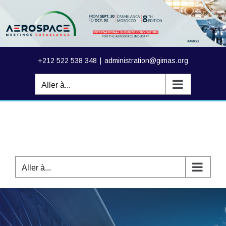
Passer
au
contenu
+212 522 538 348
|
administration@gimas.org
Aller à...
Aller à...