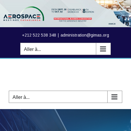
Passer
au
contenu
+212 522 538 348
|
administration@gimas.org
Aller à...
Aller à...