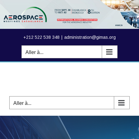
Passer
au
contenu
+212 522 538 348
|
administration@gimas.org
Aller à...
Aller à...