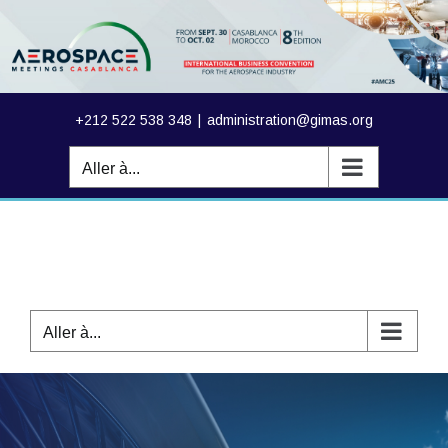
Passer
au
contenu
+212 522 538 348
|
administration@gimas.org
Aller à...
Aller à...