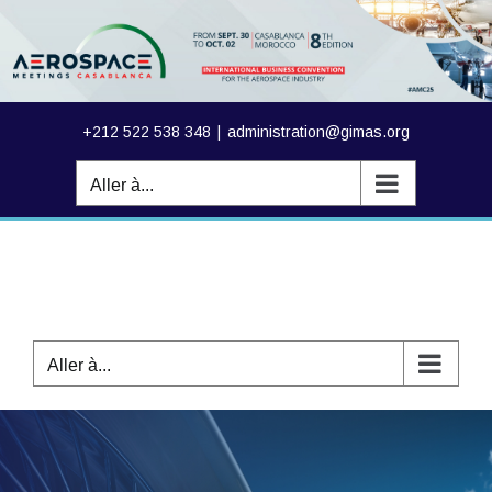
Passer
au
contenu
+212 522 538 348
|
administration@gimas.org
Aller à...
Aller à...