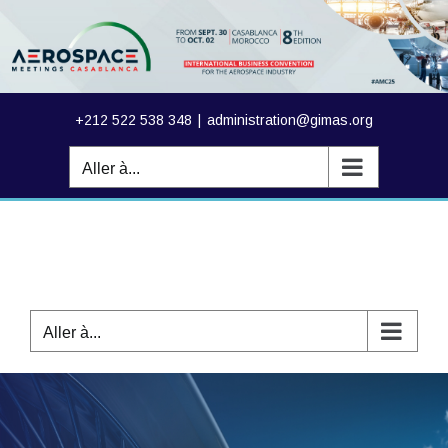
Passer
au
contenu
+212 522 538 348
|
administration@gimas.org
Aller à...
Aller à...